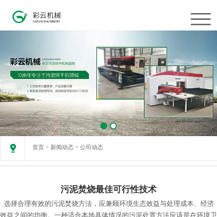
网
站
首
页
关
于
首页
>
新闻动态
>
公司动态
我
们
污泥焚烧最佳可行性技术
产
选择合理有效的污泥焚烧方法，应兼顾环境生态效益与处理成本、经济
品
效益之间的均衡。一种适合本地具体情况的污泥处置方法应该是在环境卫