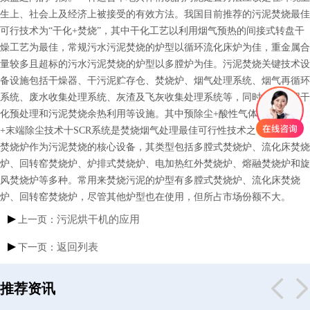
生上、社会上及经济上被接受的有效方法。我国目前推荐的污泥焚烧最佳
中
可行技术为“干化+焚烧”，其中干化工艺以利用烟气预热的间接式转盘干
燥工艺为最佳，常规污水污泥焚烧的炉型以循环流化床炉为佳，重金属合
心
量较多且超标的污水污泥焚烧的炉型以多膛炉为佳。污泥焚烧关键技术设
应
备设施包括干燥器、干污泥贮存仓、焚烧炉、烟气处理系统、烟气再循环
系统、废水收集处理系统、灰渣及飞灰收集处理系统等，同时包括污泥干
用
化预处理和污泥焚烧余热利用等设施。其中预除尘+酸性气体去除技术
现
+末端除尘技术十SCR系统是焚烧烟气处理最佳可行性技术之一。
焚烧炉作为污泥焚烧的核心设备，其类型包括多膛式焚烧炉、流化床焚烧
场
炉、回转窑焚烧炉、炉排式焚烧炉、电加热红外焚烧炉、熔融焚烧炉和旋
新
风焚烧炉等多种。常用来焚烧污泥的炉型有多膛式焚烧炉、流化床焚烧
炉、回转窑焚烧炉，尽管其他炉型也在使用，但所占市场份额不大。
闻
污泥烘干机的应用
上一页：
动
返回列表
下一页：
态
效
推荐资讯